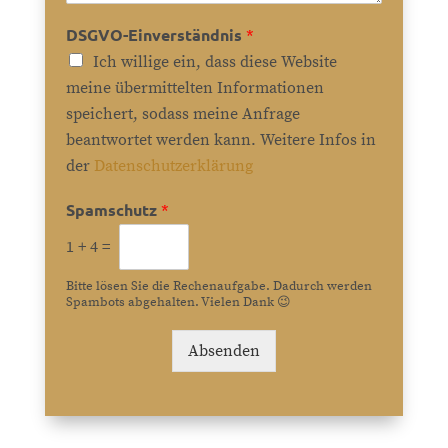
DSGVO-Einverständnis
*
Ich willige ein, dass diese Website
meine übermittelten Informationen
speichert, sodass meine Anfrage
beantwortet werden kann. Weitere Infos in
der
Datenschutzerklärung
Spamschutz
*
1
+
4
=
Bitte lösen Sie die Rechenaufgabe. Dadurch werden
Spambots abgehalten. Vielen Dank 😉
Absenden