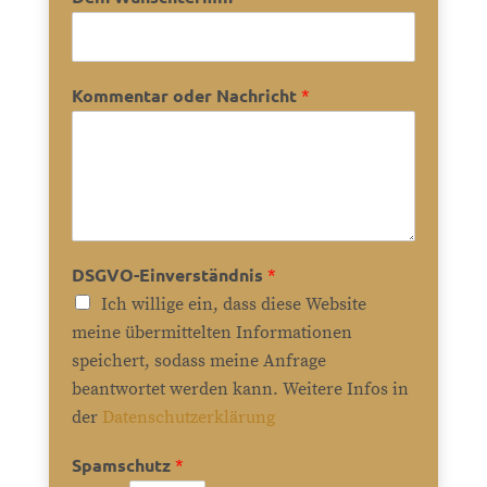
Kommentar oder Nachricht
*
DSGVO-Einverständnis
*
Ich willige ein, dass diese Website
meine übermittelten Informationen
speichert, sodass meine Anfrage
beantwortet werden kann. Weitere Infos in
der
Datenschutzerklärung
Spamschutz
*