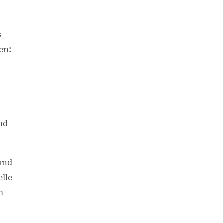
s
en:
nd
 und
elle
m