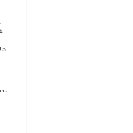
m
ch
tes
en.