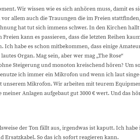
pment. Wir wissen wie es sich anhören muss, damit es s
vor allem auch die Trauungen die im Freien stattfinden
hnung hat tut sich immens schwer. In den Kirchen hallt
im Freien kann es passieren, dass die letzten Reihen kau
 Ich habe es schon mitbekommen, dass einige Amateu
 lautes Organ. Mag sein, aber wer mag „The Rose“
, ohne Steigerung und monoton kreischend hören? Um s
benutze ich immer ein Mikrofon und wenn ich laut singe
mit unserem Mikrofon. Wir arbeiten mit teurem Equipmen
 meiner Anlagen aufgebaut gut 3000 € wert. Und das hö
lsweise der Ton fällt aus, irgendwas ist kaputt. Ich habe
d Ersatzkabel. So das ich sofort reagieren kann.