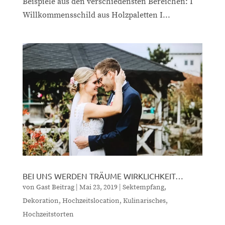
Beispiele aus den verschiedensten Bereichen: I
Willkommensschild aus Holzpaletten I...
BEI UNS WERDEN TRÄUME WIRKLICHKEIT…
von
Gast Beitrag
|
Mai 23, 2019
|
Sektempfang
,
Dekoration
,
Hochzeitslocation
,
Kulinarisches
,
Hochzeitstorten